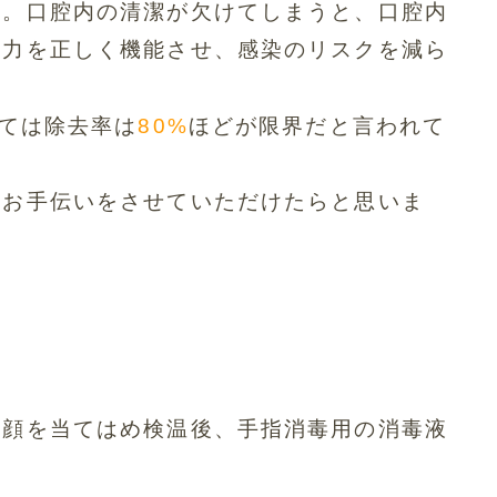
す。口腔内の清潔が欠けてしまうと、
口腔内
疫力を正しく機能させ、感染のリスクを減ら
いては除去率は
80%
ほどが限界だと言わ
れて
つお手伝いをさせていただ
けたらと思いま
お顔を当てはめ検温後、
手指消毒用の消毒液