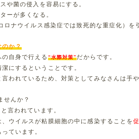
ルスや菌の侵入を容易にする。
プターが多くなる。
型コロナウイルス感染症で
は致死的な重症化）を
なのか？
への自身で行える
だからです。
“水際
対策”
清潔にするということです。
と言われているため、
対策としてみなさんは手
ませんか？
らと言われています。
は、
ウイルスが粘膜細胞の中に感染することを
もっています。