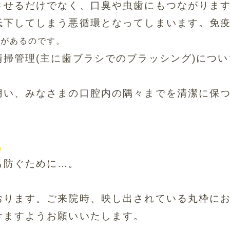
させるだけでなく、
口臭や虫歯にもつながりま
低下してしまう悪循環となってしまいます。
免
要があるのです。
掃管理(主に歯ブラシ
でのブラッシング)につ
用い、
みなさまの口腔内の隅々までを清潔に保
】
も防ぐために…。
おります。ご来院時、
映し出されている丸枠に
けますようお願いいたします。