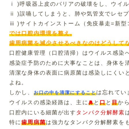
ⅰ )呼吸器上皮のバリアの破壊をし、
ウイ
ⅱ )誤嚥してしまうと、肺や気管支でレセ
ⅲ )サイトカインストーム（免疫暴走=新
では口腔内環境を整え,
歯周病菌を減少させるべきなのはどうして
口腔健康管理（口腔清掃）はウイルス感染
感染症予防のために大事なことは、
身体を
清潔な身体の表面に病原菌は感染しにくい
よね。
しかし、
は忘れてい
お口の中を清潔にすること
ウイルスの感染経路は、主に
と
口
と
目
か
鼻
口腔内にいる細菌が出す
タンパク分解酵素
特に
歯周病菌
は強力なタンパク分解酵素を