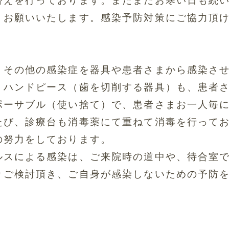
替えを行っております。まだまだお寒い日も続
うお
願いいたします。
感染予防対策にご協力頂
、
その他の感染症を器具や患者さまから感染さ
、
ハンドピース（歯を切削する器具）も、患者さ
ポーサブル（使い捨て）で、
患者さまお一人毎
たび、
診療台も消毒薬にて重ねて消毒を行って
の努力をしております
。
ルスによる感染は、
ご来院時の道中や、待合室
りご検討頂き、
ご自身が感染しないための予防