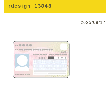
rdesign_13848
2025/09/17