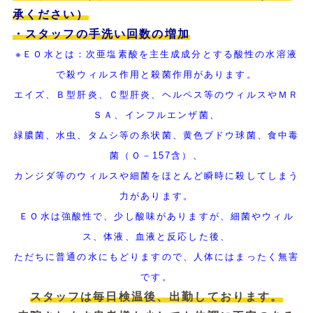
承ください）
・スタッフの手洗い回数の増加
※ＥＯ水とは：次亜塩素酸を主生成成分とする酸性の水溶液
で
殺ウィルス作用と殺菌作用があります。
エイズ、Ｂ型肝炎、Ｃ型肝炎、ヘルペス等のウィルスやＭＲ
ＳＡ、
インフルエンザ菌、
緑膿菌、水虫、タムシ等の糸状菌、黄色ブドウ球菌、
食中毒
菌（Ｏ－157含）、
カンジダ等のウィルスや細菌を
ほとんど瞬時に殺してしまう
力があります。
ＥＯ水は強酸性で、少し酸味がありますが、
細菌やウィル
ス、体液、血液と反応した後、
ただちに普通の水にもどりますので、人体にはまったく無害
です。
スタッフは毎日検温後、出勤しております。