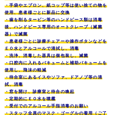
・手袋やエプロン、紙コップ等は使い捨ての物を
使用、患者様ごとに新品に交換
・歯を削るタービン等のハンドピース類は消毒
後、ハンドピース専用のオートクレーブ（滅菌
器）
で滅菌
・患者様ごとに診療チェアーや操作ボタンなどを
ＥＯ水とアルコールで清拭し、消毒
・洗浄、消毒した器具は個包装し、滅菌
・口腔内に入れるバキュームと補助バキュームを
使用し、飛沫の軽減
・待合室にあるイスやソファ、ドアノブ等の清
拭、消毒
・窓を開け、診療室と待合の喚起
・定期的にＥＯ水を噴霧
・受付でのアルコール手指消毒のお願い
・スタッフ全員のマスク・ゴーグルの着用（ご了