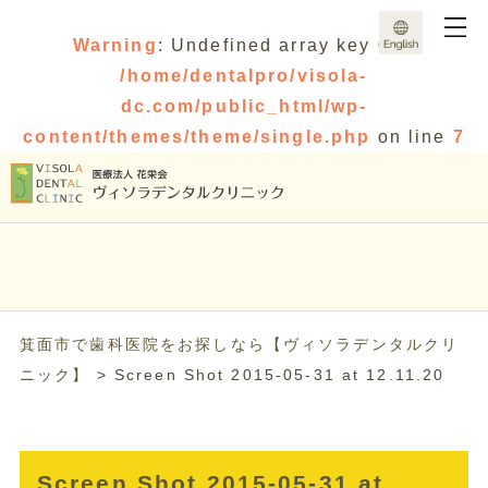
Warning
: Undefined array key 0 in
/home/dentalpro/visola-
dc.com/public_html/wp-
content/themes/theme/single.php
on line
7
箕面市で歯科医院をお探しなら【ヴィソラデンタルクリ
ニック】
>
Screen Shot 2015-05-31 at 12.11.20
Screen Shot 2015-05-31 at