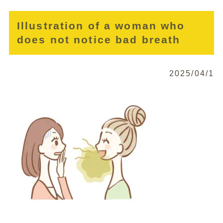
Illustration of a woman who
does not notice bad breath
2025/04/1