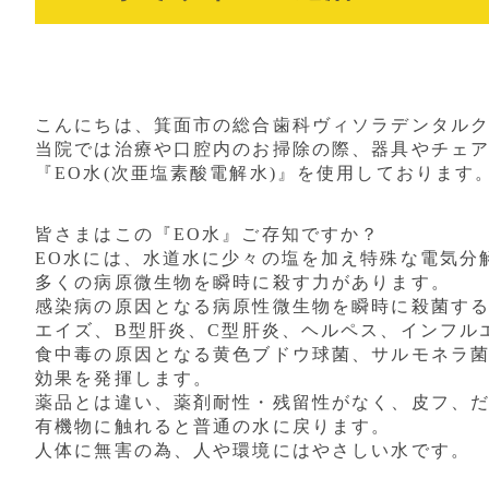
こんにちは、
箕面市の総合歯科ヴィソラデンタル
当院では治療や口腔内のお掃除の際、器具やチェ
『
EO
水(次亜塩素酸電解水)』を使用しております
皆さまはこの『
EO
水』ご存知ですか？
EO
水には、
水道水に少々の塩を加え特殊な電気分
多くの病原微生物を瞬時に殺す力があります。
感染病の原因となる病原性微生物を瞬時に殺菌す
エイズ、
B
型肝炎、
C
型肝炎、ヘルペス、インフル
食中毒の原因となる黄色ブドウ球菌、
サルモネラ
効果を発揮します。
薬品とは違い、薬剤耐性・残留性がなく、皮フ、
有機物に触れると普通の水に戻ります。
人体に無害の為、人や環境にはやさしい水です。