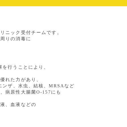
クリニック受付チームです。
ア周りの消毒に
。
解を行うことにより、
る優れた力があり
、
エンザ、
水虫、結核、
MRSA
など
菌、病原性大腸菌
O-157
にも
だ液、
血液などの